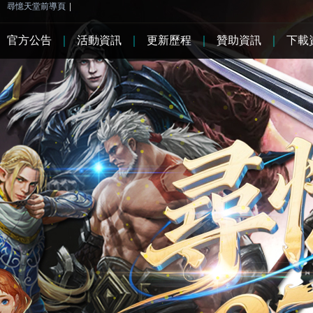
尋憶天堂前導頁
|