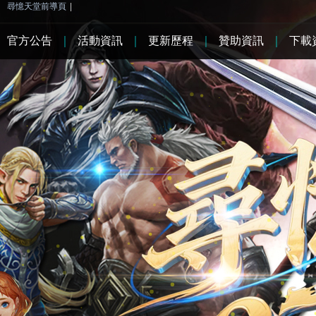
尋憶天堂前導頁
|