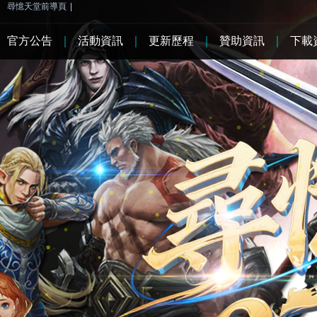
尋憶天堂前導頁
|