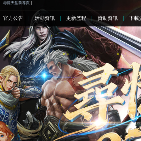
尋憶天堂前導頁
|