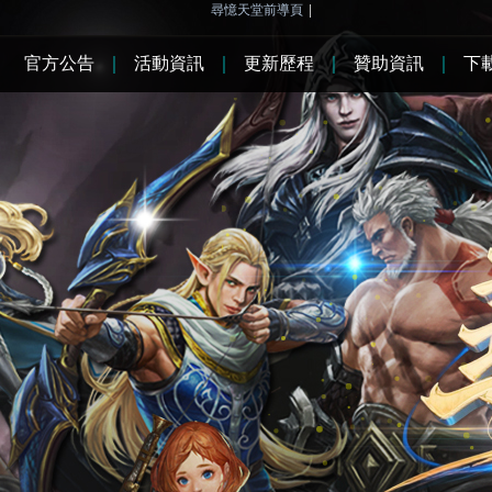
尋憶天堂前導頁
|