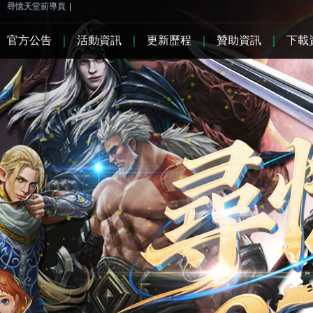
尋憶天堂前導頁
|