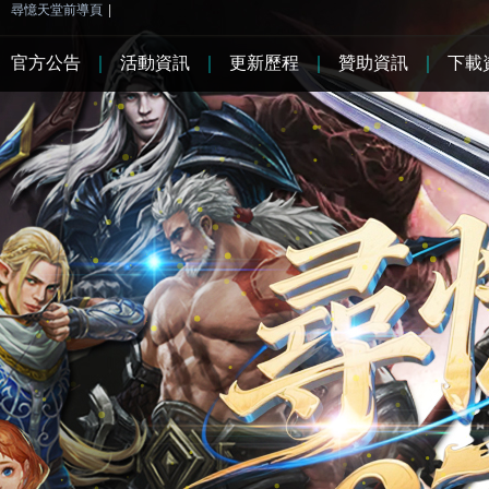
尋憶天堂前導頁
|