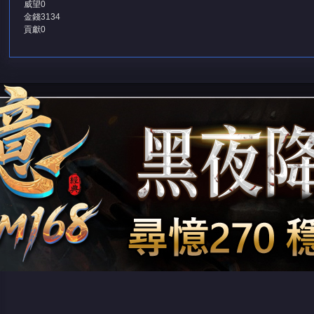
威望
0
金錢
3134
貢獻
0
堂