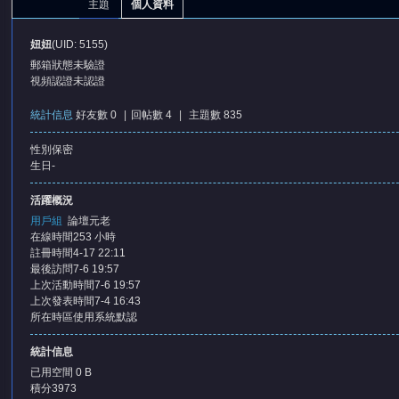
主題
個人資料
妞妞
(UID: 5155)
郵箱狀態
未驗證
視頻認證
未認證
統計信息
好友數 0
|
回帖數 4
|
主題數 835
性別
保密
憶
生日
-
活躍概況
用戶組
論壇元老
在線時間
253 小時
註冊時間
4-17 22:11
最後訪問
7-6 19:57
上次活動時間
7-6 19:57
上次發表時間
7-4 16:43
所在時區
使用系統默認
天
統計信息
已用空間
0 B
積分
3973