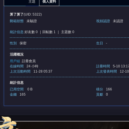
主題
個人資料
算了算了
(UID: 5322)
郵箱狀態
未驗證
視頻認證
未認證
統計信息
好友數 0
|
回帖數 1
|
主題數 0
性別
保密
生日
-
憶
活躍概況
用戶組
註冊會員
在線時間
24 小時
註冊時間
5-10 13:1
上次活動時間
11-28 05:37
上次發表時間
12-10
統計信息
已用空間
0 B
積分
166
金錢
165
貢獻
0
天