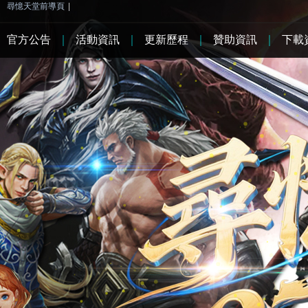
尋憶天堂前導頁
|