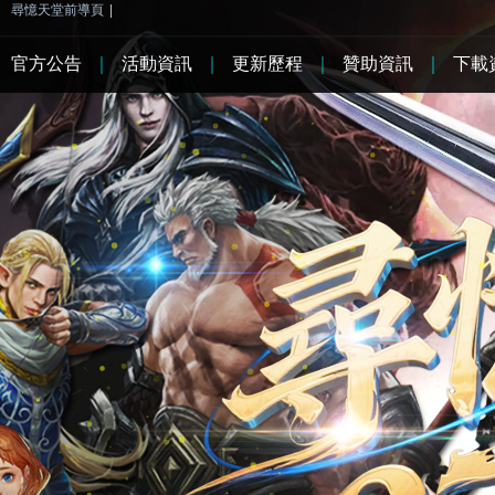
尋憶天堂前導頁
|