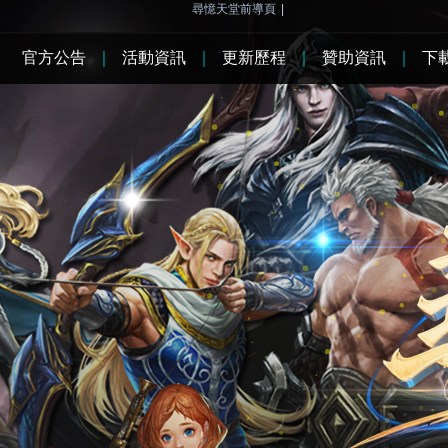
尋憶天堂前導頁
|