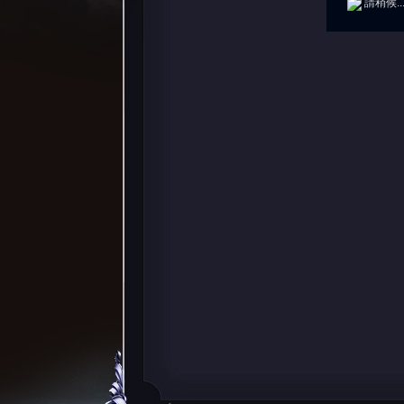
請稍候..