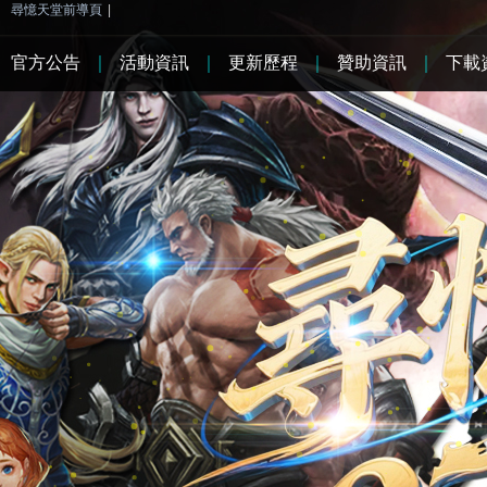
尋憶天堂前導頁
|