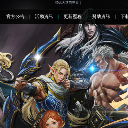
尋憶天堂前導頁
|