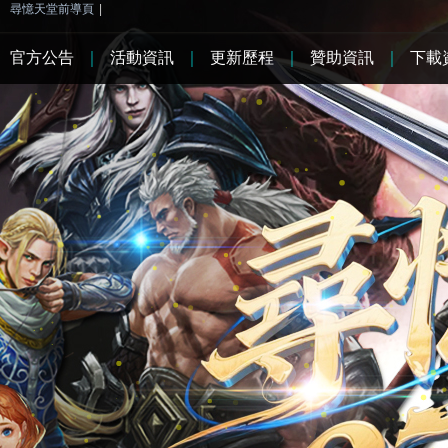
尋憶天堂前導頁
|