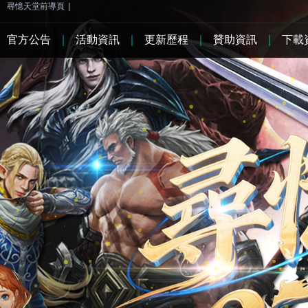
尋憶天堂前導頁
|