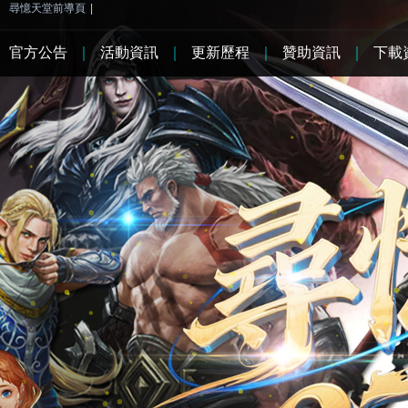
尋憶天堂前導頁
|