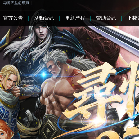
尋憶天堂前導頁
|