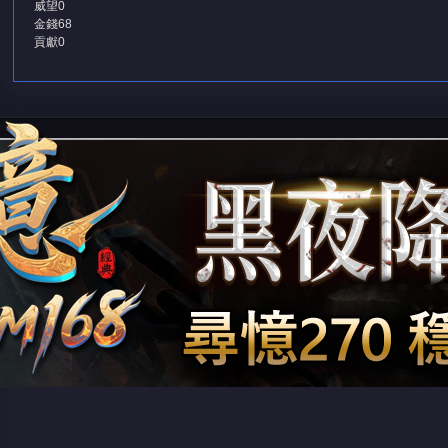
威望
0
金錢
68
貢獻
0
堂