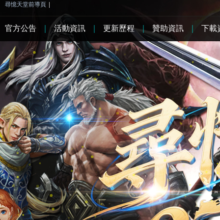
尋憶天堂前導頁
|