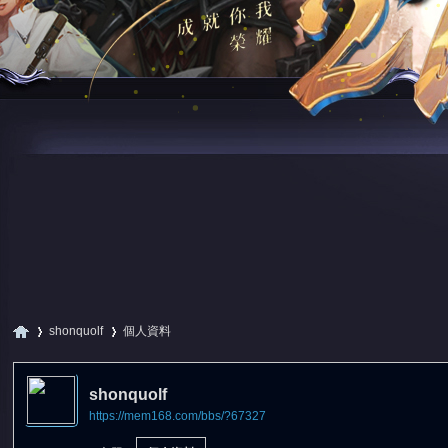
shonquolf
個人資料
shonquolf
https://mem168.com/bbs/?67327
尋
›
›