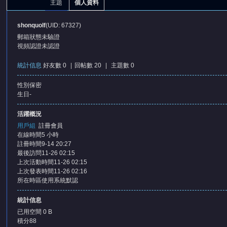
主題
個人資料
shonquolf
(UID: 67327)
郵箱狀態
未驗證
視頻認證
未認證
統計信息
好友數 0
|
回帖數 20
|
主題數 0
性別
保密
憶
生日
-
活躍概況
用戶組
註冊會員
在線時間
5 小時
註冊時間
9-14 20:27
最後訪問
11-26 02:15
上次活動時間
11-26 02:15
上次發表時間
11-26 02:16
所在時區
使用系統默認
天
統計信息
已用空間
0 B
積分
88