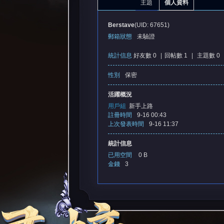
主題
個人資料
Berstave
(UID: 67651)
郵箱狀態
未驗證
統計信息
好友數 0
|
回帖數 1
|
主題數 0
性別
保密
憶
活躍概況
用戶組
新手上路
註冊時間
9-16 00:43
上次發表時間
9-16 11:37
統計信息
已用空間
0 B
金錢
3
天