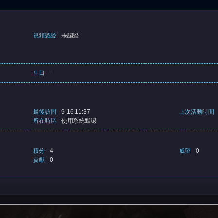
視頻認證
未認證
生日
-
最後訪問
9-16 11:37
上次活動時間
所在時區
使用系統默認
積分
4
威望
0
貢獻
0