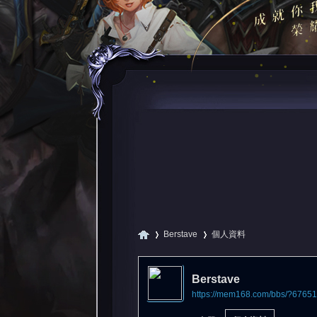
Berstave
個人資料
Berstave
https://mem168.com/bbs/?67651
尋
›
›