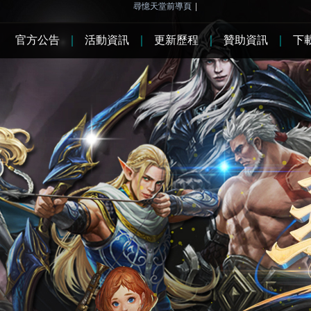
尋憶天堂前導頁
|