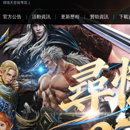
尋憶天堂前導頁
|