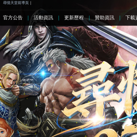
尋憶天堂前導頁
|