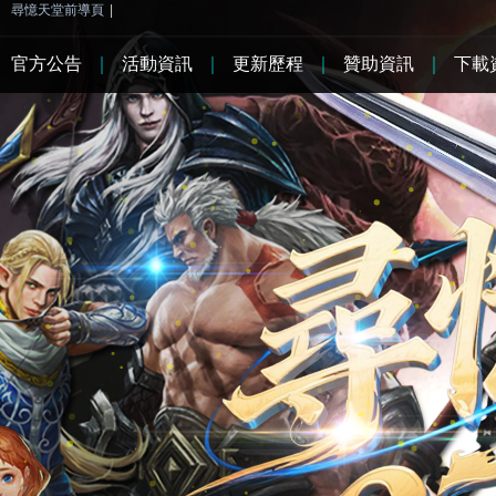
尋憶天堂前導頁
|