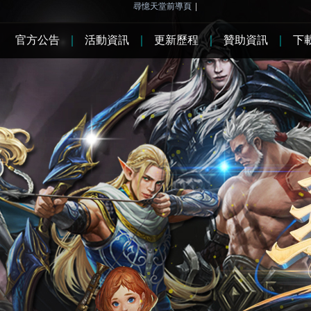
尋憶天堂前導頁
|