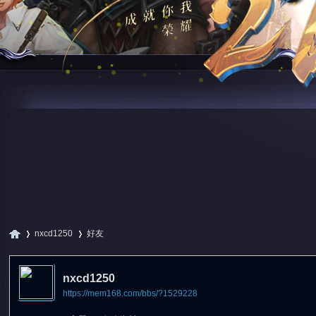
nxcd1250
好友
nxcd1250
https://mem168.com/bbs/?1529228
尋
›
›