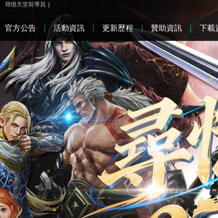
尋憶天堂前導頁
|