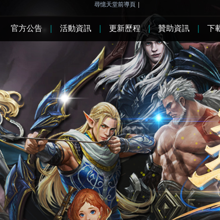
尋憶天堂前導頁
|