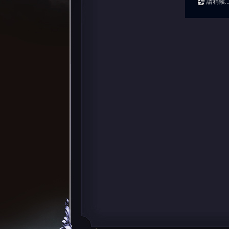
請稍候..