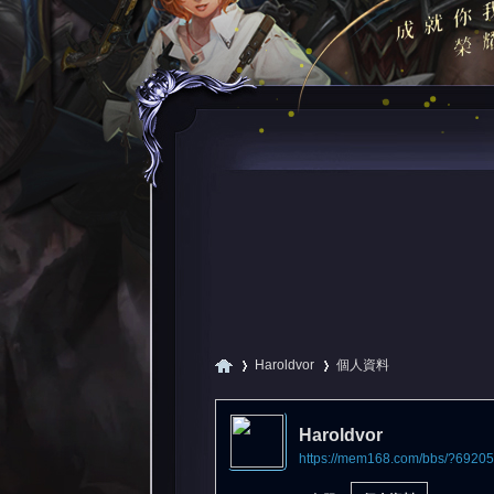
Haroldvor
個人資料
Haroldvor
https://mem168.com/bbs/?69205
尋
›
›