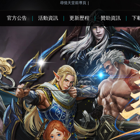
尋憶天堂前導頁
|