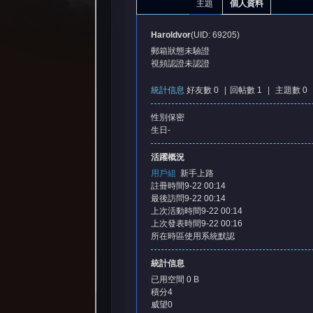
主題
個人資料
Haroldvor
(UID: 69205)
郵箱狀態
未驗證
視頻認證
未認證
統計信息
好友數 0
|
回帖數 1
|
主題數 0
性別
保密
憶
生日
-
活躍概況
用戶組
新手上路
註冊時間
9-22 00:14
最後訪問
9-22 00:14
上次活動時間
9-22 00:14
上次發表時間
9-22 00:16
所在時區
使用系統默認
天
統計信息
已用空間
0 B
積分
4
威望
0