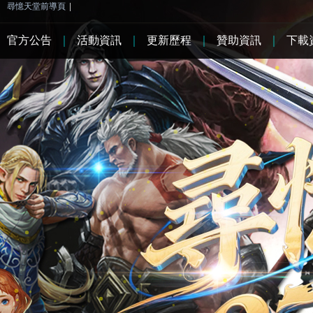
尋憶天堂前導頁
|