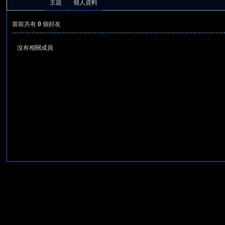
主題
個人資料
當前共有
0
個好友
沒有相關成員
憶
天