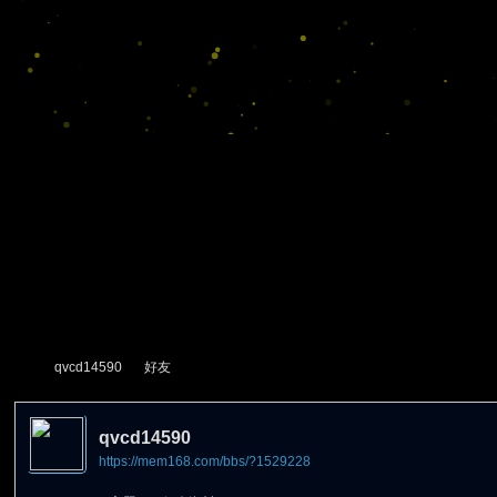
qvcd14590
好友
qvcd14590
https://mem168.com/bbs/?1529228
尋
›
›