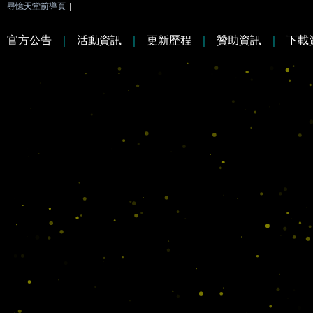
尋憶天堂前導頁
|