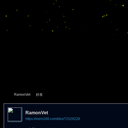
RamonVet
好友
RamonVet
https://mem168.com/bbs/?1529228
尋
›
›