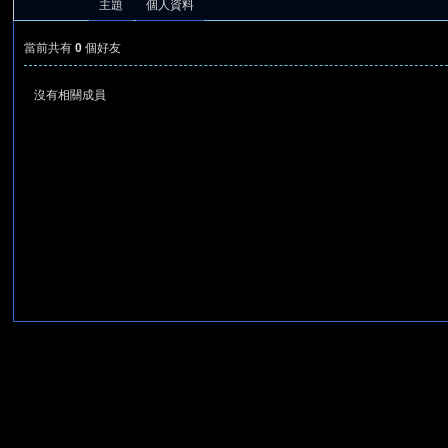
主題
個人資料
當前共有
0
個好友
沒有相關成員
憶
天