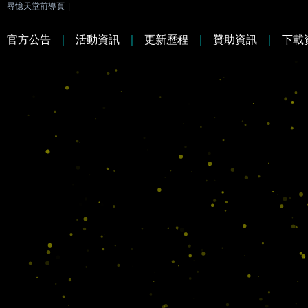
尋憶天堂前導頁
|