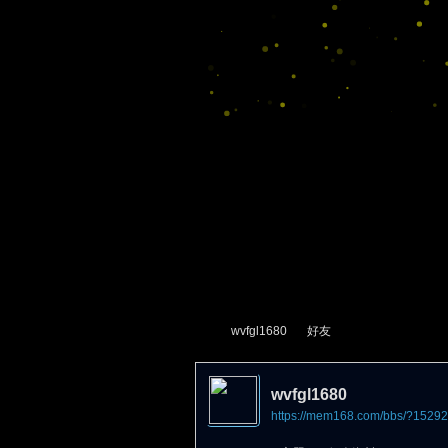
wvfgl1680
好友
wvfgl1680
https://mem168.com/bbs/?1529
尋
›
›