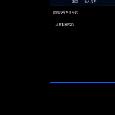
主題
個人資料
當前共有
0
個好友
沒有相關成員
憶
天