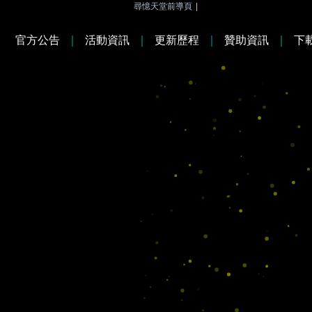
尋憶天堂前導頁
|