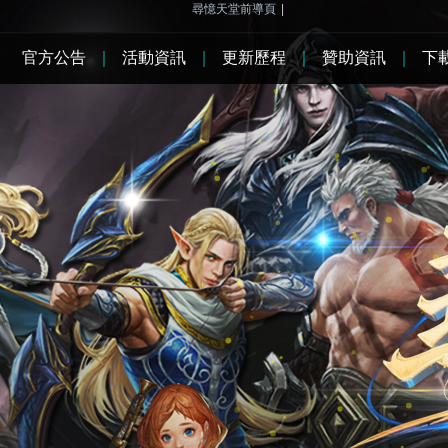
尋憶天堂前導頁
|