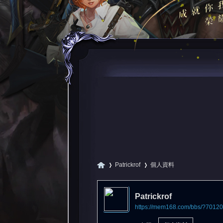
Patrickrof
個人資料
Patrickrof
https://mem168.com/bbs/?70120
尋
›
›