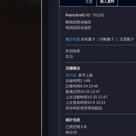
主題
個人資料
Patrickrof
(UID: 70120)
郵箱狀態
未驗證
視頻認證
未認證
統計信息
好友數 0
|
回帖數 5
|
主題數 0
性別
保密
憶
生日
-
活躍概況
用戶組
新手上路
在線時間
2 小時
註冊時間
9-24 23:46
最後訪問
10-25 12:47
上次活動時間
10-25 12:47
上次發表時間
10-9 19:23
所在時區
使用系統默認
天
統計信息
已用空間
0 B
積分
26