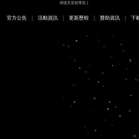
尋憶天堂前導頁
|