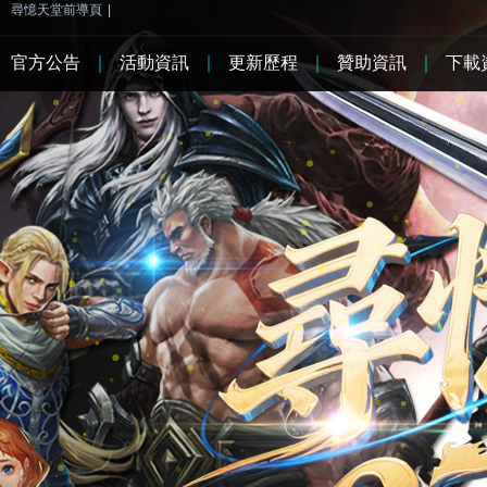
尋憶天堂前導頁
|