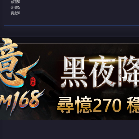
威望
0
金錢
5
貢獻
0
堂