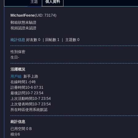
主題
個人資料
MichaelFeene
(UID: 73174)
郵箱狀態
未驗證
視頻認證
未認證
統計信息
好友數 0
|
回帖數 1
|
主題數 0
性別
保密
憶
生日
-
活躍概況
用戶組
新手上路
在線時間
1 小時
註冊時間
10-6 07:31
最後訪問
10-7 23:54
上次活動時間
10-7 23:54
上次發表時間
10-7 23:54
所在時區
使用系統默認
天
統計信息
已用空間
0 B
積分
6