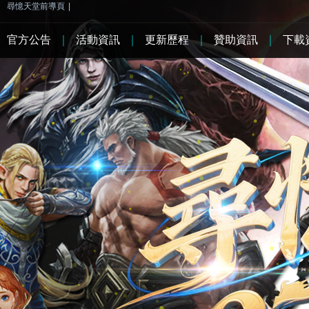
尋憶天堂前導頁
|