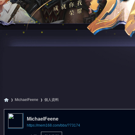
MichaelFeene
個人資料
MichaelFeene
https://mem168.com/bbs/?73174
尋
›
›