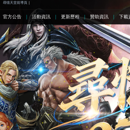
尋憶天堂前導頁
|