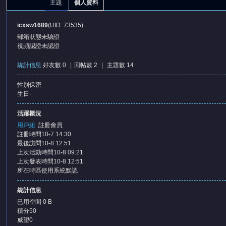
主題
個人資料
icxsw1689
(UID: 73535)
郵箱狀態
未驗證
視頻認證
未認證
統計信息
好友數 0
|
回帖數 2
|
主題數 14
性別
保密
憶
生日
-
活躍概況
用戶組
註冊會員
註冊時間
10-7 14:30
最後訪問
10-8 12:51
上次活動時間
10-8 09:21
上次發表時間
10-8 12:51
所在時區
使用系統默認
天
統計信息
已用空間
0 B
積分
50
威望
0