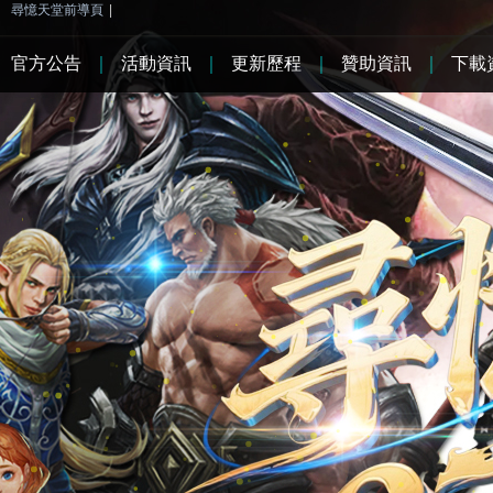
尋憶天堂前導頁
|