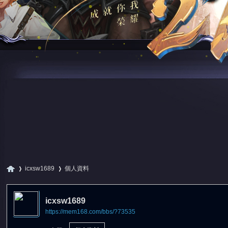
icxsw1689
個人資料
icxsw1689
https://mem168.com/bbs/?73535
尋
›
›