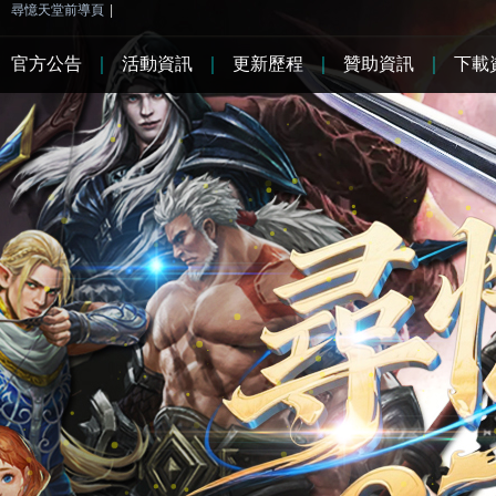
尋憶天堂前導頁
|