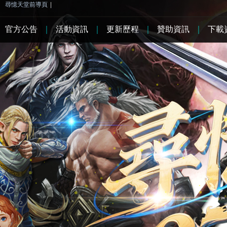
尋憶天堂前導頁
|