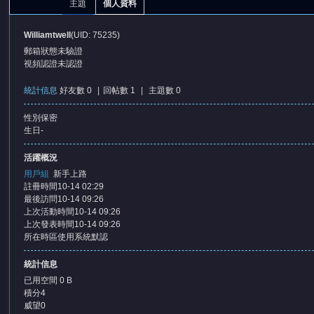
主題
個人資料
Williamtwell
(UID: 75235)
郵箱狀態
未驗證
視頻認證
未認證
統計信息
好友數 0
|
回帖數 1
|
主題數 0
性別
保密
憶
生日
-
活躍概況
用戶組
新手上路
註冊時間
10-14 02:29
最後訪問
10-14 09:26
上次活動時間
10-14 09:26
上次發表時間
10-14 09:26
所在時區
使用系統默認
天
統計信息
已用空間
0 B
積分
4
威望
0