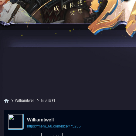
Williamtwell
個人資料
Williamtwell
https://mem168.com/bbs/?75235
尋
›
›