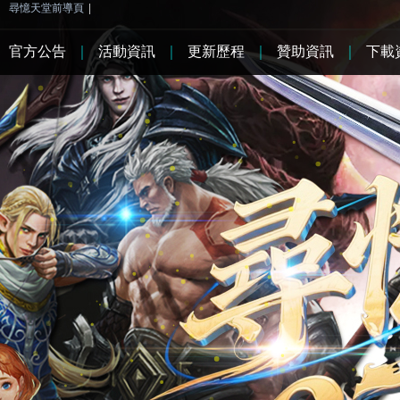
尋憶天堂前導頁
|