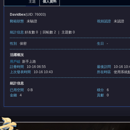
主題
個人資料
Davidbex
(UID: 76003)
郵箱狀態
未驗證
視頻認證
未認證
統計信息
好友數 0
|
回帖數 2
|
主題數 0
性別
保密
生日
-
憶
活躍概況
用戶組
新手上路
註冊時間
10-16 06:55
最後訪問
10-16 10:
上次發表時間
10-16 10:43
所在時區
使用系統
統計信息
已用空間
0 B
積分
6
金錢
4
貢獻
0
天