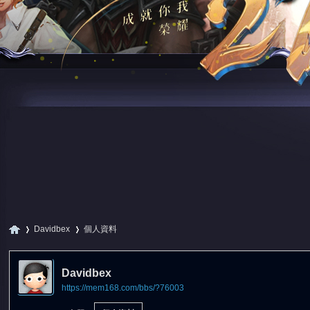
Davidbex
個人資料
Davidbex
https://mem168.com/bbs/?76003
尋
›
›