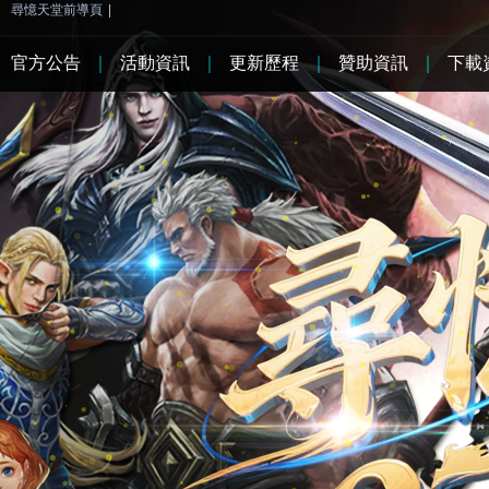
尋憶天堂前導頁
|