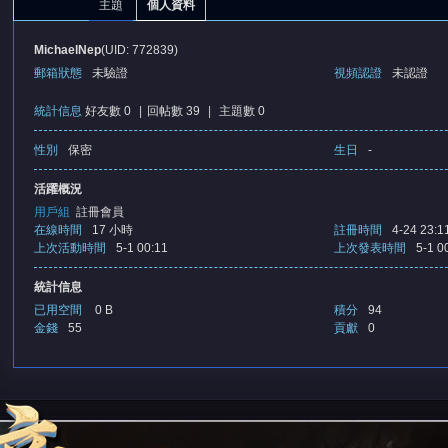
主題
個人資料
MichaelNep
(UID: 772839)
郵箱狀態
未驗證
視頻認證
未認證
統計信息
好友數 0
|
回帖數 39
|
主題數 0
性別
保密
生日
-
憶
活躍概況
用戶組
註冊會員
在線時間
17 小時
註冊時間
4-24 23:1
上次活動時間
5-1 00:11
上次發表時間
5-1 0
統計信息
已用空間
0 B
積分
94
金錢
55
貢獻
0
天