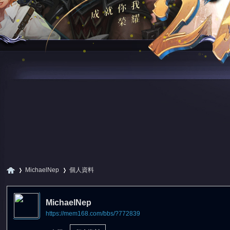
MichaelNep
個人資料
MichaelNep
https://mem168.com/bbs/?772839
尋
›
›