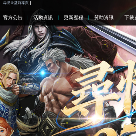
尋憶天堂前導頁
|