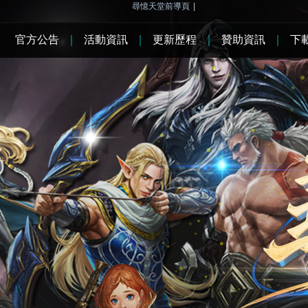
尋憶天堂前導頁
|