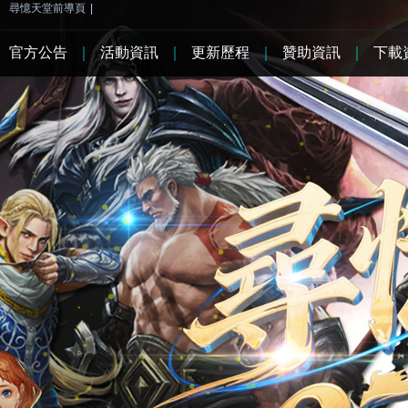
尋憶天堂前導頁
|