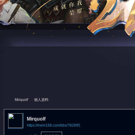
Mirquolf
個人資料
Mirquolf
https://mem168.com/bbs/?82895
尋
›
›