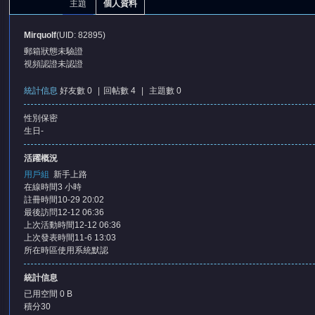
主題
個人資料
Mirquolf
(UID: 82895)
郵箱狀態
未驗證
視頻認證
未認證
統計信息
好友數 0
|
回帖數 4
|
主題數 0
性別
保密
憶
生日
-
活躍概況
用戶組
新手上路
在線時間
3 小時
註冊時間
10-29 20:02
最後訪問
12-12 06:36
上次活動時間
12-12 06:36
上次發表時間
11-6 13:03
所在時區
使用系統默認
天
統計信息
已用空間
0 B
積分
30