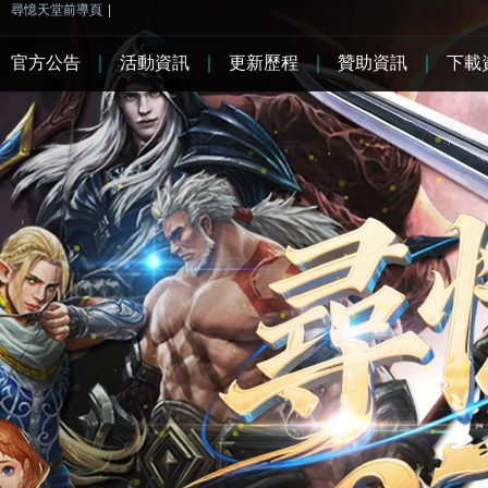
尋憶天堂前導頁
|