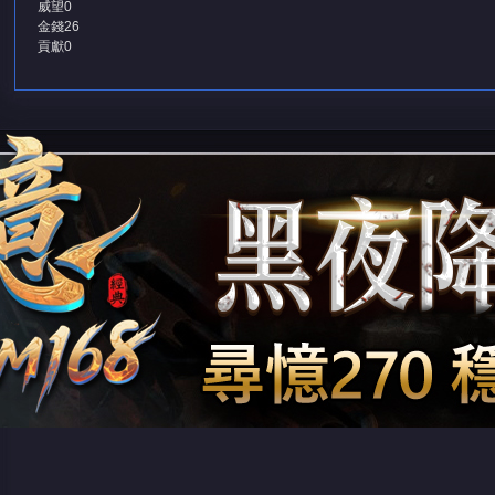
威望
0
金錢
26
貢獻
0
堂