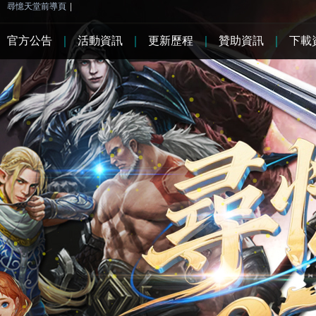
尋憶天堂前導頁
|