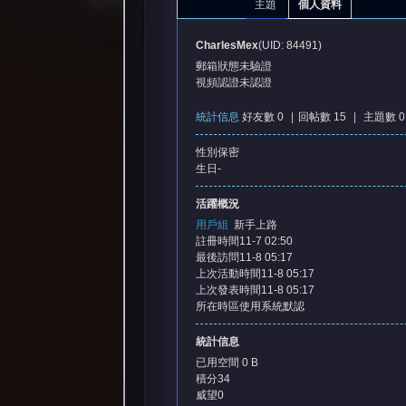
主題
個人資料
CharlesMex
(UID: 84491)
郵箱狀態
未驗證
視頻認證
未認證
統計信息
好友數 0
|
回帖數 15
|
主題數 0
性別
保密
憶
生日
-
活躍概況
用戶組
新手上路
註冊時間
11-7 02:50
最後訪問
11-8 05:17
上次活動時間
11-8 05:17
上次發表時間
11-8 05:17
所在時區
使用系統默認
天
統計信息
已用空間
0 B
積分
34
威望
0