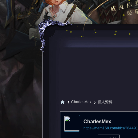
CharlesMex
個人資料
CharlesMex
https://mem168.com/bbs/?84491
尋
›
›