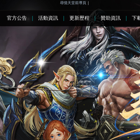
尋憶天堂前導頁
|