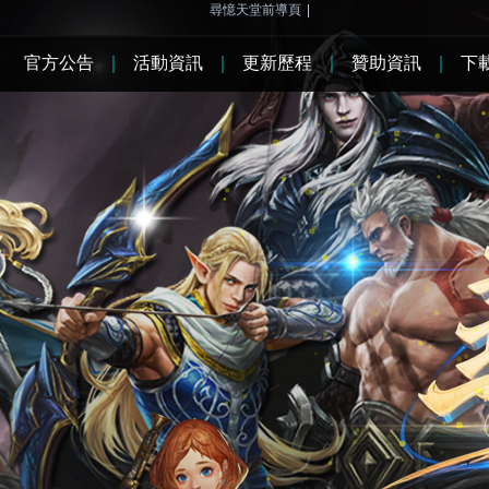
尋憶天堂前導頁
|