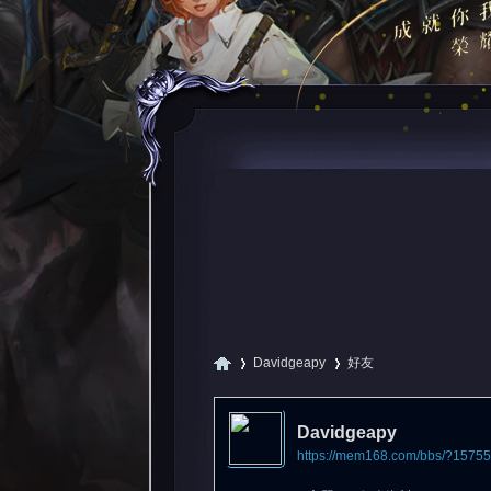
Davidgeapy
好友
Davidgeapy
https://mem168.com/bbs/?1575
尋
›
›