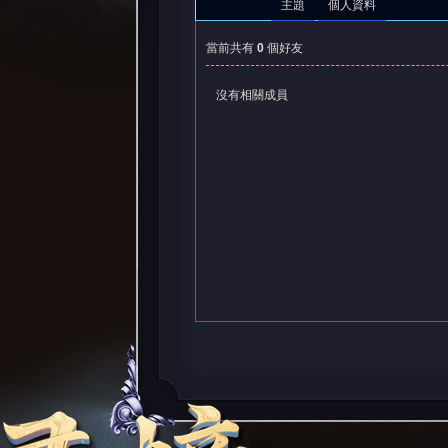
主題
個人資料
當前共有
0
個好友
沒有相關成員
憶
天