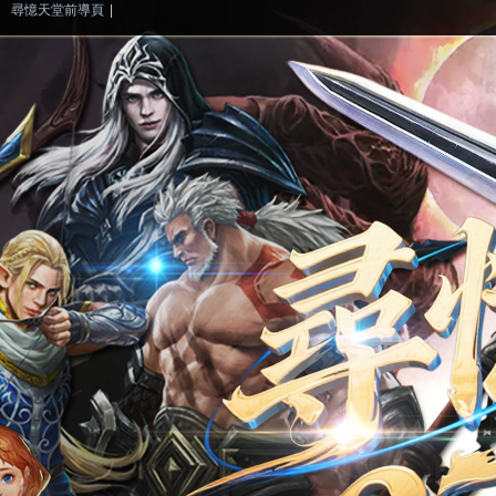
尋憶天堂前導頁
|