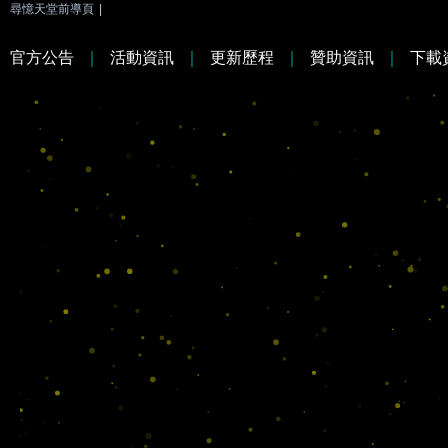
尋憶天堂前導頁
|