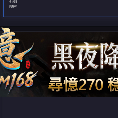
金錢
8
貢獻
0
堂