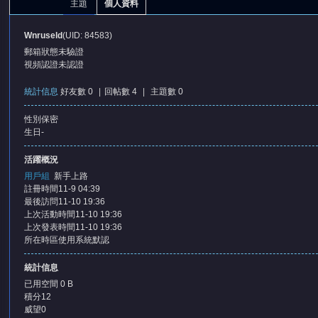
主題
個人資料
Wnruseld
(UID: 84583)
郵箱狀態
未驗證
視頻認證
未認證
統計信息
好友數 0
|
回帖數 4
|
主題數 0
性別
保密
憶
生日
-
活躍概況
用戶組
新手上路
註冊時間
11-9 04:39
最後訪問
11-10 19:36
上次活動時間
11-10 19:36
上次發表時間
11-10 19:36
所在時區
使用系統默認
天
統計信息
已用空間
0 B
積分
12
威望
0