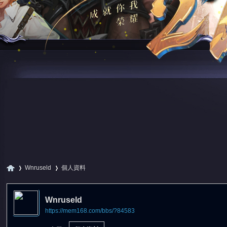
Wnruseld
個人資料
Wnruseld
https://mem168.com/bbs/?84583
尋
›
›