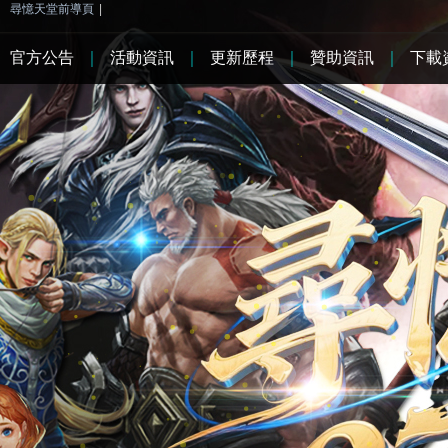
尋憶天堂前導頁
|